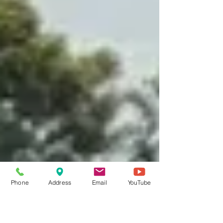
仪式。福建中医药大学附属人民医院与非洲中医及针灸
中心达成合作，共同推进中医药，特别是李氏飞针、杨
氏推拿等传统闽派中医外治手法在非洲的传承与应用。
近年来，双方在科研与人才培养领域保持稳定合作关
系，建立了良好互信。此次正式签约，将推进合作向更
深层次发展，更好服务南非及非洲地区医疗健康事业。
根据协议，福建中医药大学附属人民医院与约翰内斯堡
大学、非洲中医及针灸中心将在教学、科研、临床等方
面开展全面合作。 同日，福建中医药大学附属人民医院
聘请胡紫景为医院特聘专家，并颁发聘书。胡紫景教授
还作了题为《“一带一路”背景下海外高等教育的实践与
启示——南非约翰内斯堡大学为例》的学术报告，并与
学生深入交流。.
Phone
Address
Email
YouTube