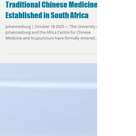
Another Platform for
Traditional Chinese Medicine
Established in South Africa
Johannesburg | October 18 2025 — The University of
Johannesburg and the Africa Centre for Chinese
Medicine and Acupuncture have formally entered
into a partnership with the People’s Hospital Affiliated
to Fujian University of Traditional Chinese Medicine
(also the People’s Hospital of Fujian Province). The
agreement, signed on October 16, aims to further
advance the global outreach and localised integration
of Traditional Chinese Medicine (TCM) in Africa. Group
photo of parti