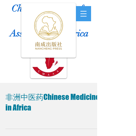
Chinese Medicine &
Acupuncture
Association of Africa
非洲中医药Chinese Medicine
in Africa